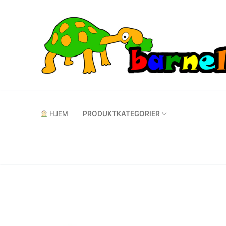
Hopp
til
innholdet
HJEM
PRODUKTKATEGORIER