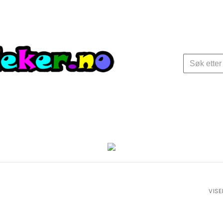
Søk
etter:
VISE