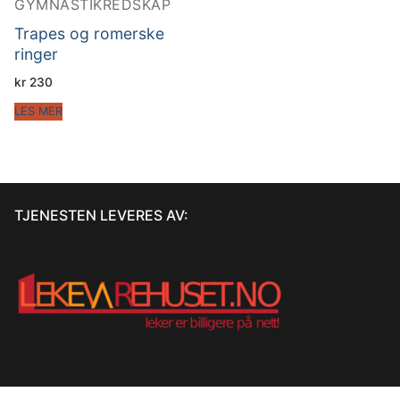
GYMNASTIKREDSKAP
Trapes og romerske
ringer
kr
230
LES MER
TJENESTEN LEVERES AV: