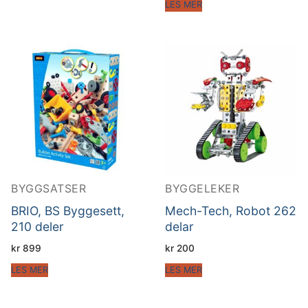
LES MER
BYGGSATSER
BYGGELEKER
BRIO, BS Byggesett,
Mech-Tech, Robot 262
210 deler
delar
kr
899
kr
200
LES MER
LES MER