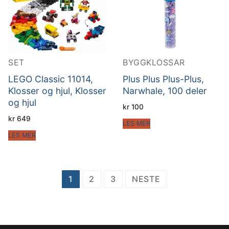
SET
BYGGKLOSSAR
LEGO Classic 11014,
Plus Plus Plus-Plus,
Klosser og hjul, Klosser
Narwhale, 100 deler
og hjul
kr
100
kr
649
LES MER
LES MER
Sidepaginering
1
2
3
NESTE