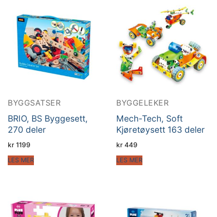
BYGGSATSER
BYGGELEKER
BRIO, BS Byggesett,
Mech-Tech, Soft
270 deler
Kjøretøysett 163 deler
kr
1199
kr
449
LES MER
LES MER