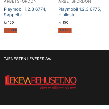
ARBETSFORDON
ARBETSFORDON
Playmobil 1.2.3 6774,
Playmobil 1.2.3 6775,
Søppelbil
Hjullaster
kr
150
kr
150
LES MER
LES MER
TJENESTEN LEVERES AV: