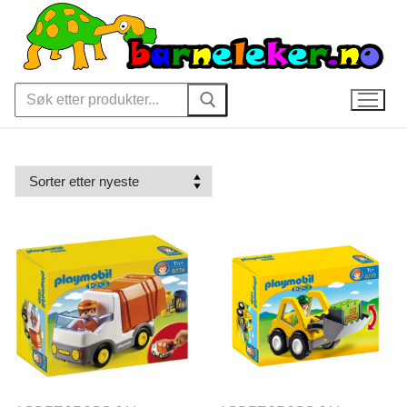
Hopp
til
innholdet
Søk
etter: