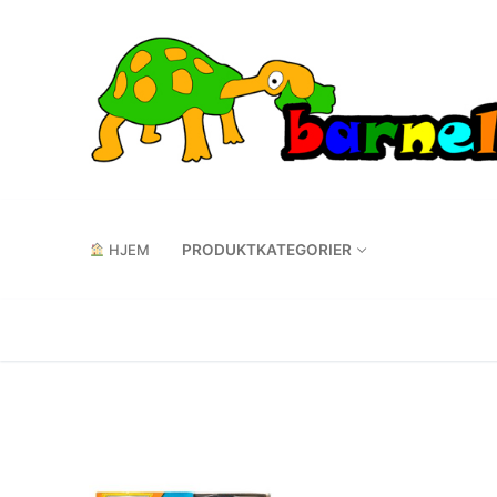
Hopp
til
innholdet
HJEM
PRODUKTKATEGORIER