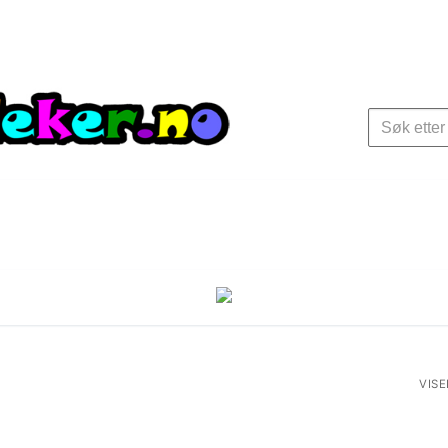
Søk
etter:
VISE