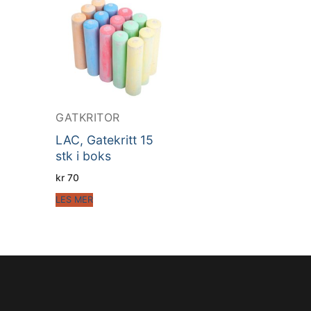
GATKRITOR
LAC, Gatekritt 15
stk i boks
kr
70
LES MER