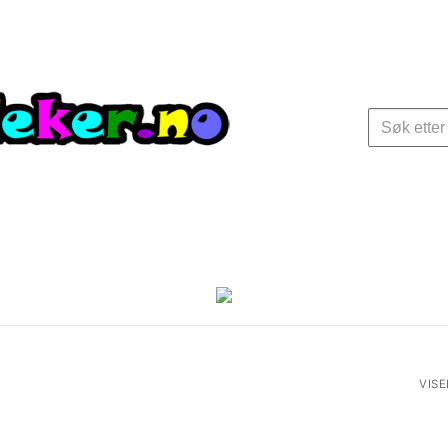
Søk
etter:
VISE