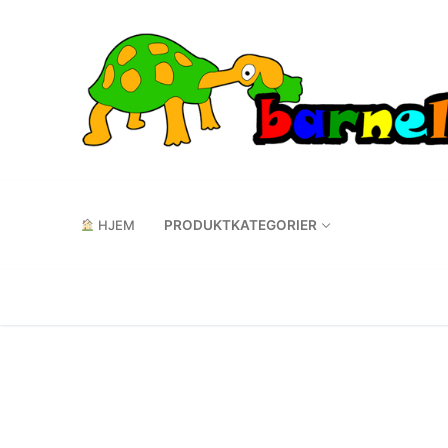
Hopp
til
innholdet
HJEM
PRODUKTKATEGORIER