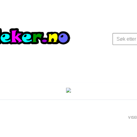
Søk
etter:
VISE