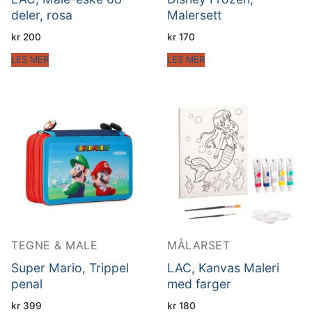
deler, rosa
Malersett
kr
200
kr
170
LES MER
LES MER
TEGNE & MALE
MÅLARSET
Super Mario, Trippel
LAC, Kanvas Maleri
penal
med farger
kr
399
kr
180