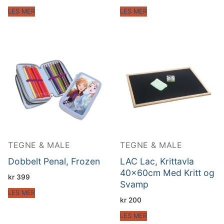
LES MER
LES MER
TEGNE & MALE
TEGNE & MALE
Dobbelt Penal, Frozen
LAC Lac, Krittavla
40x60cm Med Kritt og
kr
399
Svamp
LES MER
kr
200
LES MER