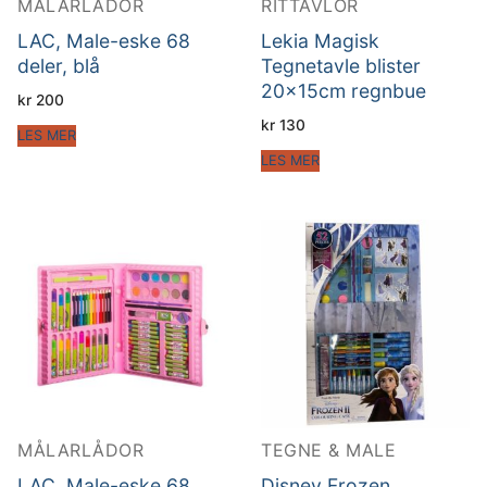
MÅLARLÅDOR
RITTAVLOR
LAC, Male-eske 68
Lekia Magisk
deler, blå
Tegnetavle blister
20x15cm regnbue
kr
200
kr
130
LES MER
LES MER
MÅLARLÅDOR
TEGNE & MALE
LAC, Male-eske 68
Disney Frozen,