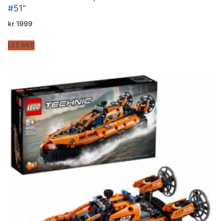
#51”
kr
1999
LES MER